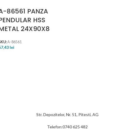
A-86561 PANZA
PENDULAR HSS
METAL 24X90X8
SKU:
A-86561
57,43
lei
Str. Depozitelor, Nr. 51, Pitesti, AG
Telefon:0740 625 482