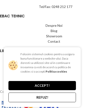
Tel/Fax: 0248 212 177
EBAC TEHNIC
Despre Noi
Blog
Showroom
Contact
LINK-URI UTILE
Folosim sistemul cookies pentru a asigura
buna functionare a website-ului. Daca
Termeni si conditii
doresti sa utilizezi site-ul in continuare
Politica de Confientialitate
inseamna ca esti de acord cu politica de
Politica de Cookies
cookies si o accepti
Politica cookies
Politica de retur
Livrare si plata
ACCEPT!
Copyright © 2015-2025 EBAC TEHNIC
REFUZ!