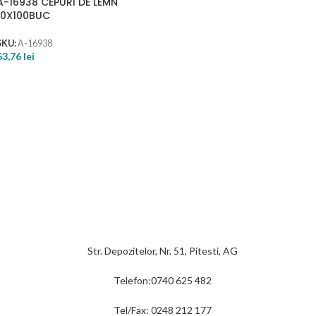
A-16938 CEPURI DE LEMN
10X100BUC
SKU:
A-16938
63,76
lei
Str. Depozitelor, Nr. 51, Pitesti, AG
Telefon:0740 625 482
Tel/Fax: 0248 212 177