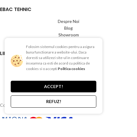
EBAC TEHNIC
Despre Noi
Blog
Showroom
Contact
Folosim sistemul cookies pentru a asigura
LINK-URI UTILE
buna functionare a website-ului. Daca
doresti sa utilizezi site-ul in continuare
inseamna ca esti de acord cu politica de
Termeni si conditii
cookies si o accepti
Politica cookies
Politica de Confientialitate
Politica de Cookies
Politica de retur
ACCEPT!
Livrare si plata
REFUZ!
Copyright © 2015-2025 EBAC TEHNIC