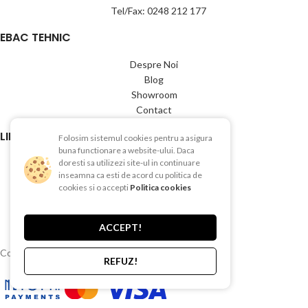
Tel/Fax: 0248 212 177
EBAC TEHNIC
Despre Noi
Blog
Showroom
Contact
LINK-URI UTILE
Folosim sistemul cookies pentru a asigura
buna functionare a website-ului. Daca
Termeni si conditii
doresti sa utilizezi site-ul in continuare
inseamna ca esti de acord cu politica de
Politica de Confientialitate
cookies si o accepti
Politica cookies
Politica de Cookies
Politica de retur
Livrare si plata
ACCEPT!
Copyright © 2015-2025 EBAC TEHNIC
REFUZ!