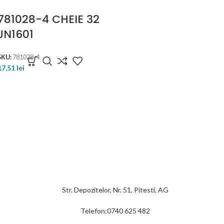
781028-4 CHEIE 32
JN1601
SKU:
781028-4
17,51
lei
Str. Depozitelor, Nr. 51, Pitesti, AG
Telefon:0740 625 482