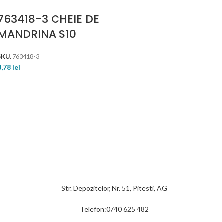
763418-3 CHEIE DE
MANDRINA S10
SKU:
763418-3
8,78
lei
Str. Depozitelor, Nr. 51, Pitesti, AG
Telefon:0740 625 482