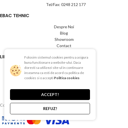
Tel/Fax: 0248 212 177
EBAC TEHNIC
Despre Noi
Blog
Showroom
Contact
LINK-URI UTILE
Folosim sistemul cookies pentru a asigura
buna functionare a website-ului. Daca
Termeni si conditii
doresti sa utilizezi site-ul in continuare
inseamna ca esti de acord cu politica de
Politica de Confientialitate
cookies si o accepti
Politica cookies
Politica de Cookies
Politica de retur
Livrare si plata
ACCEPT!
Copyright © 2015-2025 EBAC TEHNIC
REFUZ!