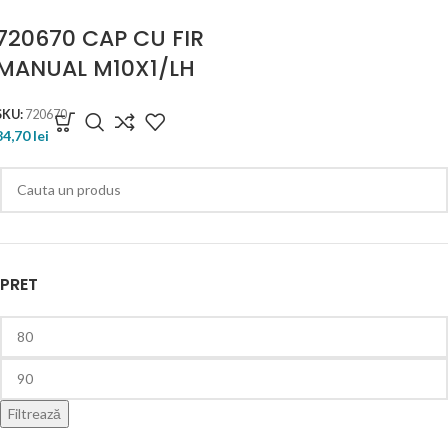
720670 CAP CU FIR
MANUAL M10X1/LH
SKU:
720670
84,70
lei
PRET
Filtrează