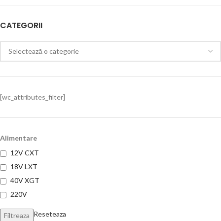
CATEGORII
[wc_attributes_filter]
Alimentare
12V CXT
18V LXT
40V XGT
220V
Reseteaza
Filtreaza