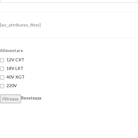
[wc_attributes_filter]
Alimentare
12V CXT
18V LXT
40V XGT
220V
Reseteaza
Filtreaza