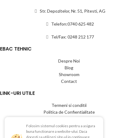
Str. Depozitelor, Nr. 51, Pitesti, AG
Telefon:0740 625 482
Tel/Fax: 0248 212 177
EBAC TEHNIC
Despre Noi
Blog
Showroom
Contact
LINK-URI UTILE
Termeni si conditii
Politica de Confientialitate
Politica de Cookies
Politica de retur
Folosim sistemul cookies pentru a asigura
buna functionare a website-ului. Daca
Livrare si plata
doresti sa utilizezi site-ul in continuare