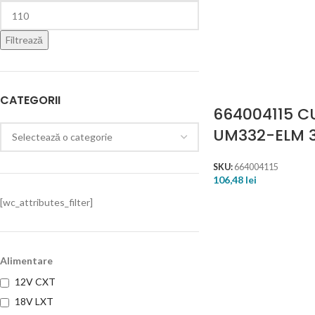
Filtrează
CATEGORII
664004115 C
UM332-ELM 
SKU:
664004115
106,48
lei
[wc_attributes_filter]
Alimentare
12V CXT
18V LXT