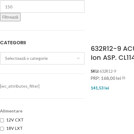
Filtrează
CATEGORII
632R12-9 AC
Ion ASP. CL11
SKU:
632R12-9
PRP:
168,00
lei
(i)
[wc_attributes_filter]
141,53
lei
Alimentare
12V CXT
18V LXT