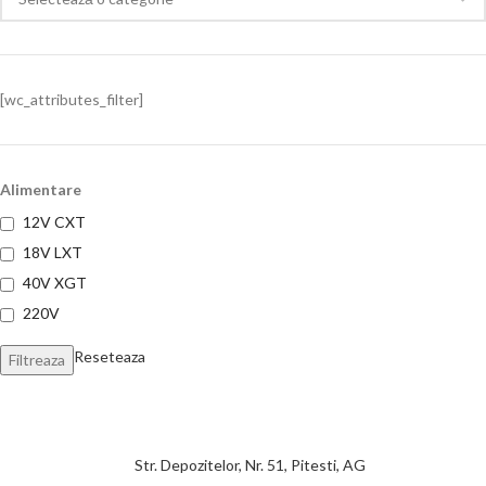
[wc_attributes_filter]
Alimentare
12V CXT
18V LXT
40V XGT
220V
Reseteaza
Filtreaza
Str. Depozitelor, Nr. 51, Pitesti, AG