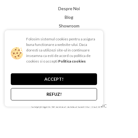
Despre Noi
Blog
Showroom
Contact
Folosim sistemul cookies pentru a asigura
buna functionare a website-ului. Daca
LINK-URI UTILE
doresti sa utilizezi site-ul in continuare
inseamna ca esti de acord cu politica de
Termeni si conditii
cookies si o accepti
Politica cookies
Politica de Confientialitate
Politica de Cookies
ACCEPT!
Politica de retur
Livrare si plata
REFUZ!
Copyright © 2015-2025 EBAC TEHNIC