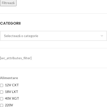
Filtrează
CATEGORII
[wc_attributes_filter]
Alimentare
12V CXT
18V LXT
40V XGT
220V