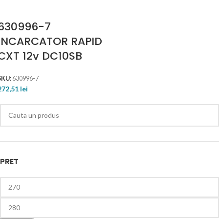
630996-7
INCARCATOR RAPID
CXT 12v DC10SB
SKU:
630996-7
272,51
lei
PRET