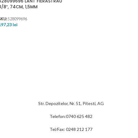
528099696 LANT FIERASTRAU
3/8″, 74CM, 1,5MM
SKU:
528099696
197,23
lei
Str. Depozitelor, Nr. 51, Pitesti, AG
Telefon:0740 625 482
Tel/Fax: 0248 212 177