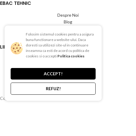
EBAC TEHNIC
Despre Noi
Blog
Showroom
Folosim sistemul cookies pentru a asigura
Contact
buna functionare a website-ului. Daca
doresti sa utilizezi site-ul in continuare
LINK-URI UTILE
inseamna ca esti de acord cu politica de
cookies si o accepti
Politica cookies
Termeni si conditii
Politica de Confientialitate
Politica de Cookies
ACCEPT!
Politica de retur
Livrare si plata
REFUZ!
Copyright © 2015-2025 EBAC TEHNIC