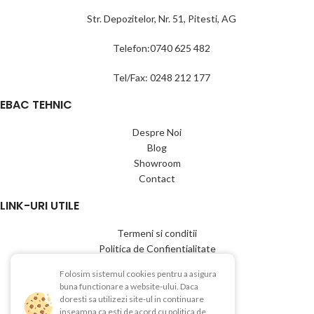
Str. Depozitelor, Nr. 51, Pitesti, AG
Telefon:0740 625 482
Tel/Fax: 0248 212 177
EBAC TEHNIC
Despre Noi
Blog
Showroom
Contact
LINK-URI UTILE
Termeni si conditii
Politica de Confientialitate
Politica de Cookies
Folosim sistemul cookies pentru a asigura
Politica de retur
buna functionare a website-ului. Daca
Livrare si plata
doresti sa utilizezi site-ul in continuare
inseamna ca esti de acord cu politica de