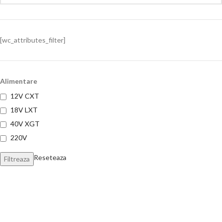
[wc_attributes_filter]
Alimentare
12V CXT
18V LXT
40V XGT
220V
Reseteaza
Filtreaza