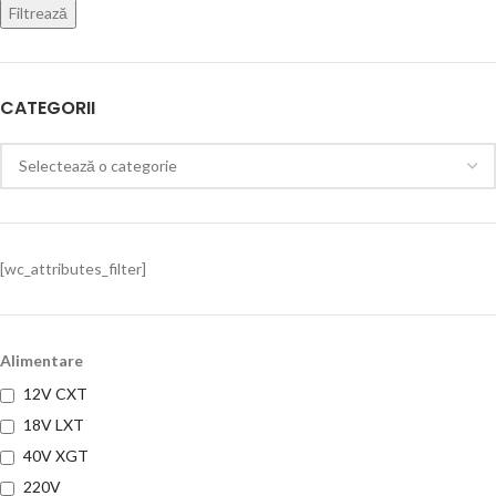
Filtrează
CATEGORII
[wc_attributes_filter]
Alimentare
12V CXT
18V LXT
40V XGT
220V