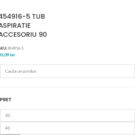
454916-5 TUB
ASPIRATIE
ACCESORIU 90
SKU:
454916-5
35,09
lei
PRET