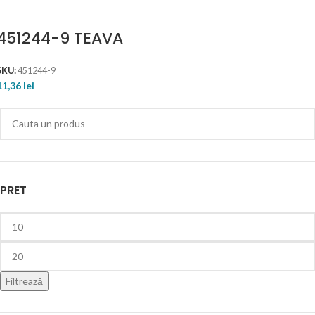
451244-9 TEAVA
SKU:
451244-9
11,36
lei
PRET
Filtrează