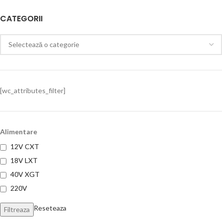
CATEGORII
[wc_attributes_filter]
Alimentare
12V CXT
18V LXT
40V XGT
220V
Reseteaza
Filtreaza