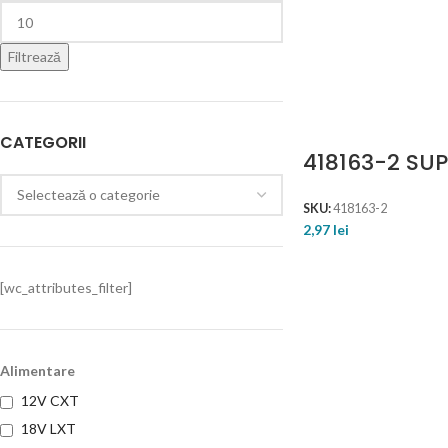
Filtrează
CATEGORII
418163-2 SUP
SKU:
418163-2
2,97
lei
[wc_attributes_filter]
Alimentare
12V CXT
18V LXT