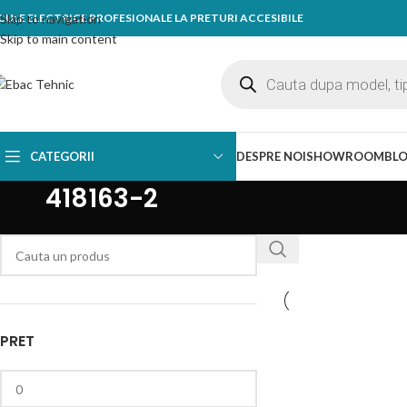
CULE ELECTRICE PROFESIONALE LA PRETURI ACCESIBILE
Skip to navigation
Skip to main content
CATEGORII
DESPRE NOI
SHOWROOM
BL
418163-2
PRET