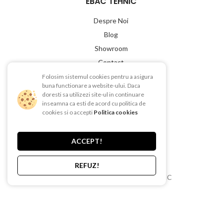
EBAC TEHNIC
Despre Noi
Blog
Showroom
Contact
Folosim sistemul cookies pentru a asigura
LINK-URI UTILE
buna functionare a website-ului. Daca
doresti sa utilizezi site-ul in continuare
Termeni si conditii
inseamna ca esti de acord cu politica de
cookies si o accepti
Politica cookies
Politica de Confientialitate
Politica de Cookies
ACCEPT!
Politica de retur
Livrare si plata
REFUZ!
Copyright © 2015-2025 EBAC TEHNIC