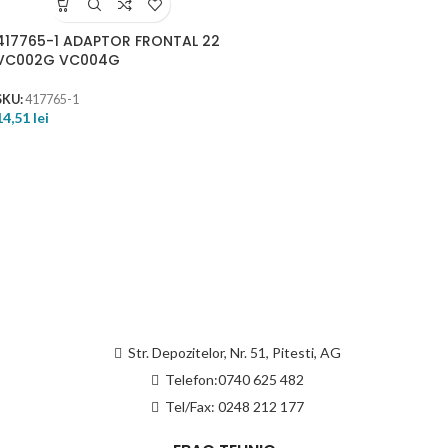
417765-1 ADAPTOR FRONTAL 22
VC002G VC004G
SKU:
417765-1
14,51
lei
Str. Depozitelor, Nr. 51, Pitesti, AG
Telefon:0740 625 482
Tel/Fax: 0248 212 177