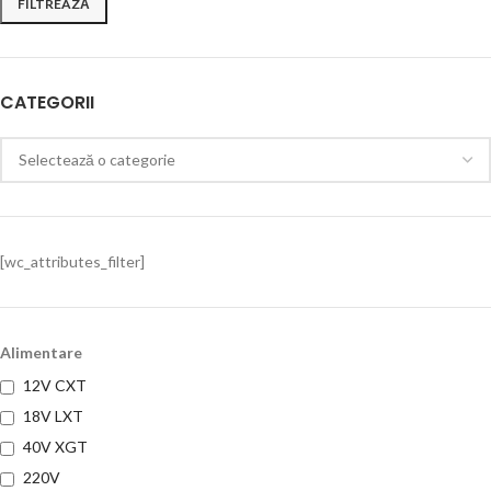
FILTREAZĂ
CATEGORII
[wc_attributes_filter]
Alimentare
12V CXT
18V LXT
40V XGT
220V