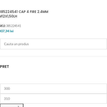
385224541 CAP 4 FIRE 2.4MM
M12X1,50LH
SKU:
385224541
307,34
lei
PRET