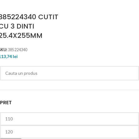
385224340 CUTIT
CU 3 DINTI
25.4X255MM
SKU:
385224340
113,74
lei
PRET