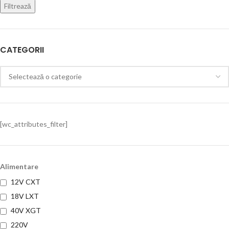
Filtrează
CATEGORII
[wc_attributes_filter]
Alimentare
12V CXT
18V LXT
40V XGT
220V