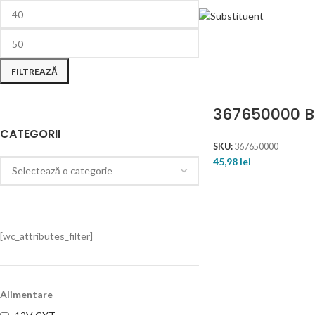
FILTREAZĂ
367650000 BA
CATEGORII
SKU:
367650000
45,98
lei
[wc_attributes_filter]
Alimentare