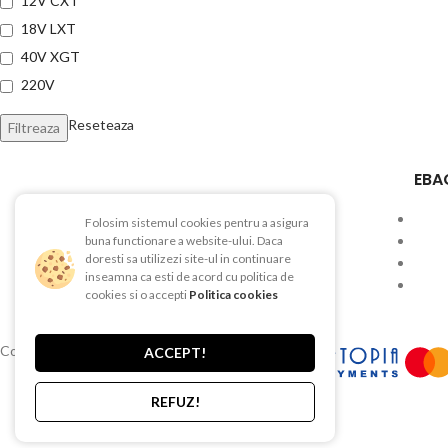
12V CXT
18V LXT
40V XGT
220V
Reseteaza
Filtreaza
EBA
Folosim sistemul cookies pentru a asigura
Str. Depozitelor, Nr. 51, Pitesti, AG
buna functionare a website-ului. Daca
doresti sa utilizezi site-ul in continuare
Telefon:0740 625 482
inseamna ca esti de acord cu politica de
cookies si o accepti
Politica cookies
Tel/Fax: 0248 212 177
Copyright © 2015-2025 EBAC TEHNIC
ACCEPT!
REFUZ!