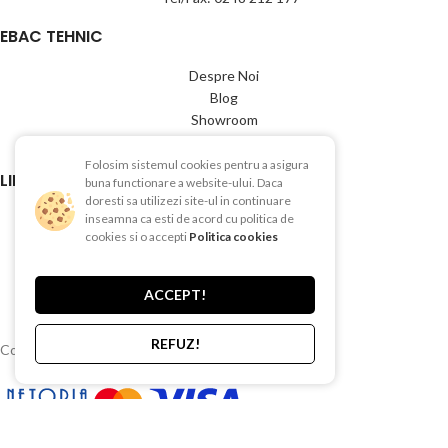
EBAC TEHNIC
Despre Noi
Blog
Showroom
Contact
Folosim sistemul cookies pentru a asigura
LINK-URI UTILE
buna functionare a website-ului. Daca
doresti sa utilizezi site-ul in continuare
Termeni si conditii
inseamna ca esti de acord cu politica de
cookies si o accepti
Politica cookies
Politica de Confientialitate
Politica de Cookies
Politica de retur
ACCEPT!
Livrare si plata
REFUZ!
Copyright © 2015-2025 EBAC TEHNIC