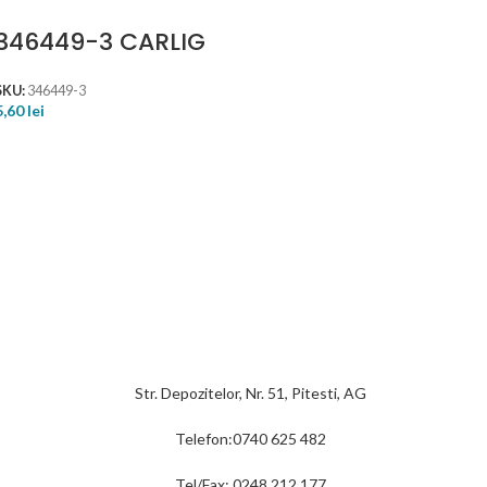
346449-3 CARLIG
SKU:
346449-3
5,60
lei
Str. Depozitelor, Nr. 51, Pitesti, AG
Telefon:0740 625 482
Tel/Fax: 0248 212 177