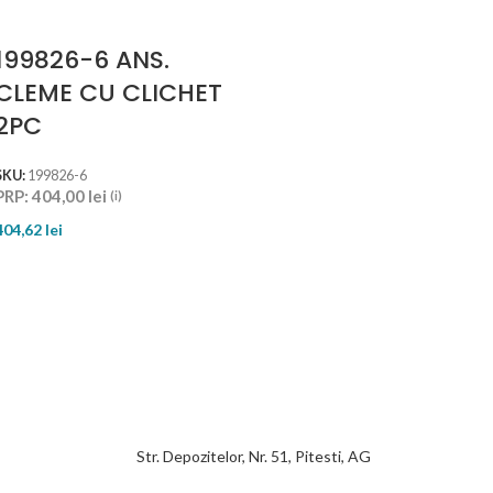
199826-6 ANS.
CLEME CU CLICHET
2PC
SKU:
199826-6
PRP:
404,00
lei
(i)
404,62
lei
Str. Depozitelor, Nr. 51, Pitesti, AG