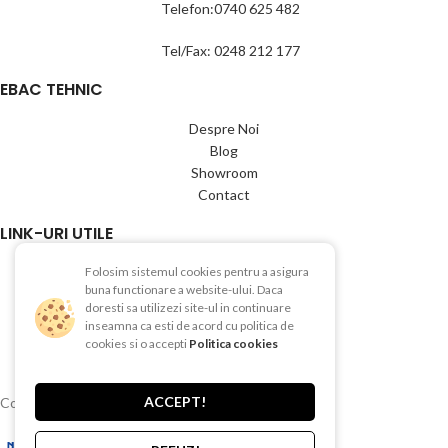
Telefon:0740 625 482
Tel/Fax: 0248 212 177
EBAC TEHNIC
Despre Noi
Blog
Showroom
Contact
LINK-URI UTILE
Folosim sistemul cookies pentru a asigura
Termeni si conditii
buna functionare a website-ului. Daca
Politica de Confientialitate
doresti sa utilizezi site-ul in continuare
Politica de Cookies
inseamna ca esti de acord cu politica de
Politica de retur
cookies si o accepti
Politica cookies
Livrare si plata
ACCEPT!
Copyright © 2015-2025 EBAC TEHNIC