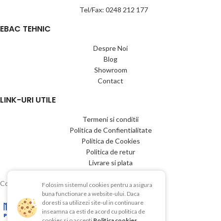
Tel/Fax: 0248 212 177
EBAC TEHNIC
Despre Noi
Blog
Showroom
Contact
LINK-URI UTILE
Termeni si conditii
Politica de Confientialitate
Politica de Cookies
Politica de retur
Livrare si plata
Copyright © 2015-2025 EBAC TEHNIC
Folosim sistemul cookies pentru a asigura
buna functionare a website-ului. Daca
doresti sa utilizezi site-ul in continuare
inseamna ca esti de acord cu politica de
cookies si o accepti
Politica cookies