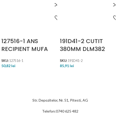
127516-1 ANS
191D41-2 CUTIT
RECIPIENT MUFA
380MM DLM382
SKU:
127516-1
SKU:
191D41-2
50,82
lei
85,91
lei
Str. Depozitelor, Nr. 51, Pitesti, AG
Telefon:0740 625 482