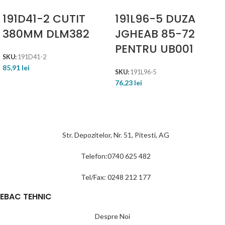
191D41-2 CUTIT
191L96-5 DUZA
380MM DLM382
JGHEAB 85-72
PENTRU UB001
SKU:
191D41-2
85,91
lei
SKU:
191L96-5
76,23
lei
Str. Depozitelor, Nr. 51, Pitesti, AG
Telefon:0740 625 482
Tel/Fax: 0248 212 177
EBAC TEHNIC
Despre Noi