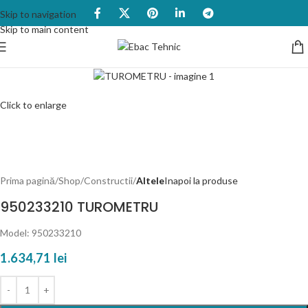
Skip to navigation
Skip to main content
Click to enlarge
Prima pagină
Shop
Constructii
Altele
Inapoi la produse
950233210 TUROMETRU
Model: 950233210
1.634,71
lei