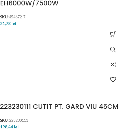
EH6000W/7500W
SKU:
454672-7
21,78
lei
223230111 CUTIT PT. GARD VIU 45CM
SKU:
223230111
198,44
lei