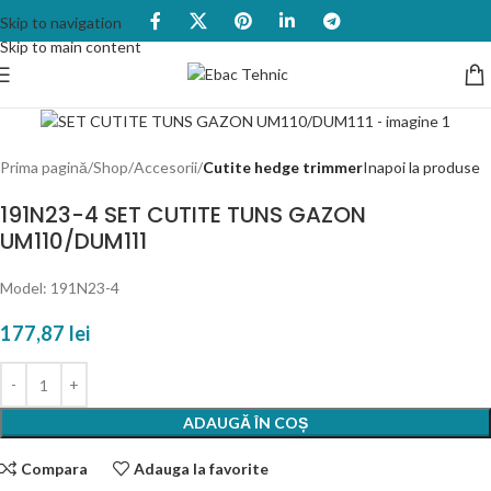
Skip to navigation
Skip to main content
Prima pagină
Shop
Accesorii
Cutite hedge trimmer
Inapoi la produse
191N23-4 SET CUTITE TUNS GAZON
UM110/DUM111
Model: 191N23-4
177,87
lei
ADAUGĂ ÎN COȘ
Compara
Adauga la favorite