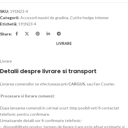
SKU:
191N23-4
Categorii:
Accesorii masini de gradina
,
Cutite hedge trimmer
Etichetă:
191N23-4
Share:
LIVRARE
Livrare
Detalii despre livrare si transport
Livrarea comenzilor se efectueaza prin
CARGUS
, sau Fan Courier.
Procesare si livrare comenzi:
Dupa lansarea comenzii in cel mai scurt timp posibil veti fi contactat
telefonic pentru confirmare.
Urmatoarele detalii vor fi confirmate telefonic:
– disponibilitate produs, termen de livrare (care este afisat estimativ si