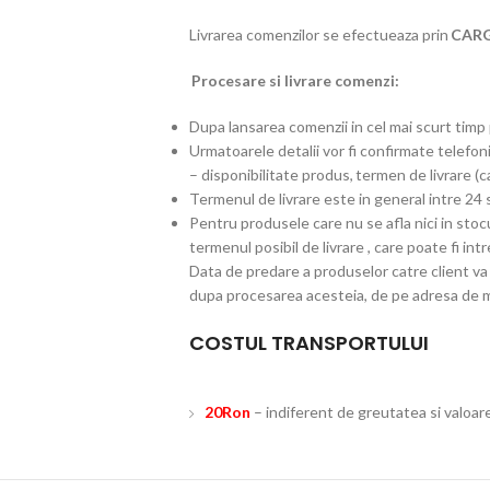
Livrarea comenzilor se efectueaza prin
CAR
Procesare si livrare comenzi:
Dupa lansarea comenzii in cel mai scurt timp 
Urmatoarele detalii vor fi confirmate telefon
– disponibilitate produs, termen de livrare (c
Termenul de livrare este in general intre 24 
Pentru produsele care nu se afla nici in stoc
termenul posibil de livrare , care poate fi in
Data de predare a produselor catre client va 
dupa procesarea acesteia, de pe adresa de m
COSTUL TRANSPORTULUI
20Ron
– indiferent de greutatea si valoar