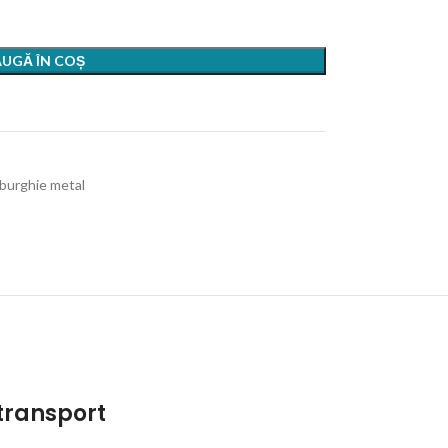
UGĂ ÎN COȘ
 burghie metal
 transport