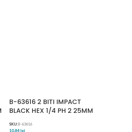
B-63616 2 BITI IMPACT
B-63644 2
M
BLACK HEX 1/4 PH 2 25MM
BLACK HEX
SKU:
B-63616
SKU:
B-63644
10,84
lei
10,84
lei