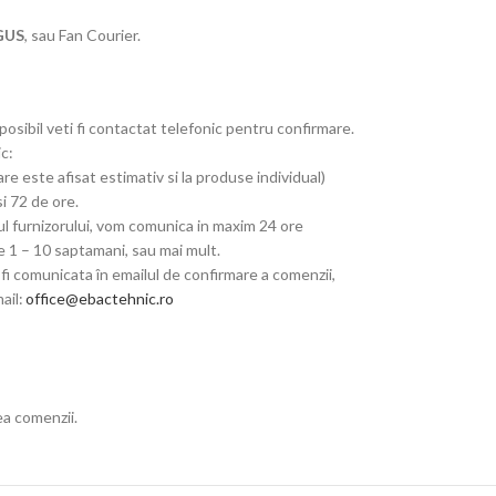
GUS
, sau Fan Courier.
posibil veti fi contactat telefonic pentru confirmare.
ic:
are este afisat estimativ si la produse individual)
si 72 de ore.
ul furnizorului, vom comunica in maxim 24 ore
tre 1 – 10 saptamani, sau mai mult.
fi comunicata în emailul de confirmare a comenzii,
ail:
office@ebactehnic.ro
ea comenzii.