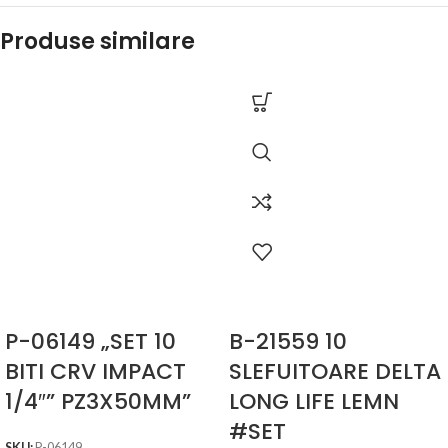
Produse similare
P-06149 „SET 10
B-21559 10
BITI CRV IMPACT
SLEFUITOARE DELTA
1/4″” PZ3X50MM”
LONG LIFE LEMN
#SET
SKU:
P-06149