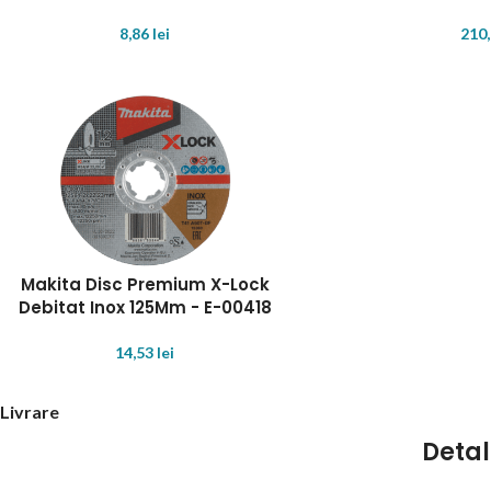
8,86
lei
210
Makita Disc Premium X-Lock
Debitat Inox 125Mm - E-00418
14,53
lei
Livrare
Detal