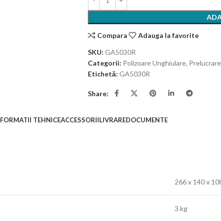
ADA
Compara
Adauga la favorite
SKU:
GA5030R
Categorii:
Polizoare Unghiulare
,
Prelucrare
Etichetă:
GA5030R
Share:
NFORMATII TEHNICE
ACCESSORII
LIVRARE
DOCUMENTE
266 x 140 x 1
3 kg