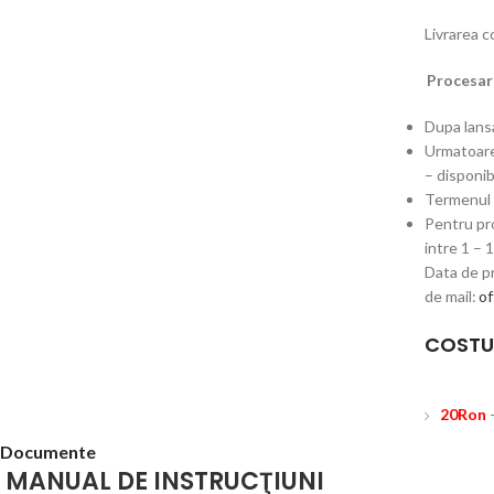
Livrarea 
Procesare
Dupa lansa
Urmatoarel
– disponib
Termenul d
Pentru pro
intre 1 – 
Data de pr
de mail:
of
COSTU
20Ron
Documente
MANUAL DE INSTRUCŢIUNI