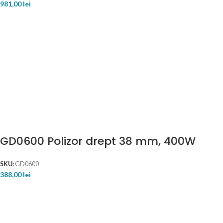
981,00
lei
GD0600 Polizor drept 38 mm, 400W
SKU:
GD0600
388,00
lei