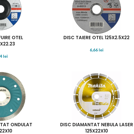
FUIRE OTEL
DISC TAIERE OTEL 125X2.5X22
X22.23
6,66
lei
64
lei
NTAT ONDULAT
DISC DIAMANTAT NEBULA LASER
22X10
125X22X10