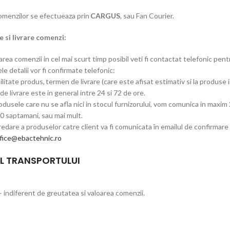
comenzilor se efectueaza prin
CARGUS
, sau Fan Courier.
 si livrare comenzi:
rea comenzii in cel mai scurt timp posibil veti fi contactat telefonic pen
e detalii vor fi confirmate telefonic:
ilitate produs, termen de livrare (care este afisat estimativ si la produse i
e livrare este in general intre 24 si 72 de ore.
dusele care nu se afla nici in stocul furnizorului, vom comunica in maxim 2
10 saptamani, sau mai mult.
edare a produselor catre client va fi comunicata în emailul de confirmar
fice@ebactehnic.ro
L TRANSPORTULUI
– indiferent de greutatea si valoarea comenzii.