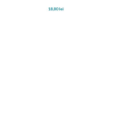
18,80
lei