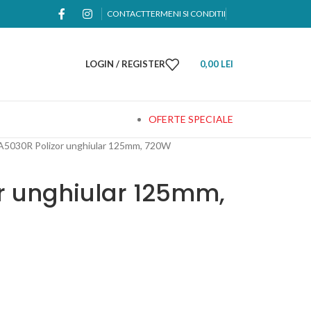
CONTACT
TERMENI SI CONDITII
LOGIN / REGISTER
0,00
LEI
OFERTE SPECIALE
5030R Polizor unghiular 125mm, 720W
r unghiular 125mm,