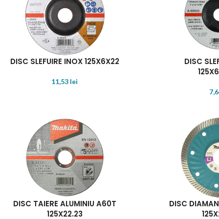
DISC SLEFUIRE INOX 125X6X22
DISC SLE
125X6
11,53
lei
7,
DISC TAIERE ALUMINIU A60T
DISC DIAMA
125X22.23
125X