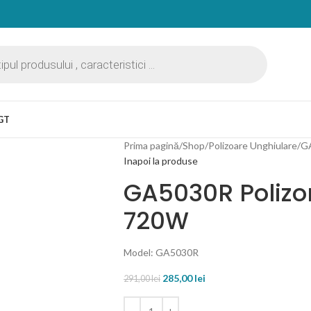
GT
Prima pagină
Shop
Polizoare Unghiulare
GA
Inapoi la produse
GA5030R Polizo
720W
Model: GA5030R
285,00
lei
291,00
lei