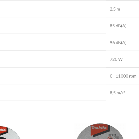
2,5 m
85 dB(A)
96 dB(A)
720 W
0 - 11000 rpm
8,5 m/s²