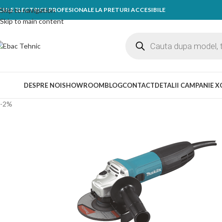
CULE ELECTRICE PROFESIONALE LA PRETURI ACCESIBILE
Skip to navigation
Skip to main content
ategorii
DESPRE NOI
SHOWROOM
BLOG
CONTACT
DETALII CAMPANIE X
-2%