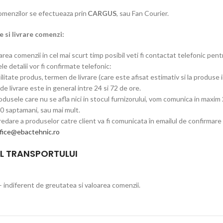
comenzilor se efectueaza prin
CARGUS
, sau Fan Courier.
 si livrare comenzi:
rea comenzii in cel mai scurt timp posibil veti fi contactat telefonic pen
e detalii vor fi confirmate telefonic:
ilitate produs, termen de livrare (care este afisat estimativ si la produse i
e livrare este in general intre 24 si 72 de ore.
dusele care nu se afla nici in stocul furnizorului, vom comunica in maxim 2
10 saptamani, sau mai mult.
edare a produselor catre client va fi comunicata în emailul de confirmar
fice@ebactehnic.ro
L TRANSPORTULUI
– indiferent de greutatea si valoarea comenzii.