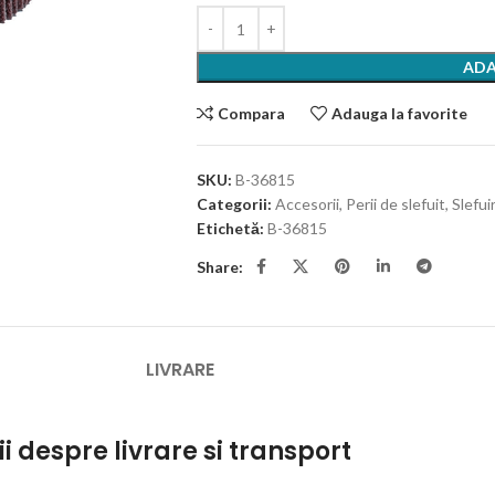
ADA
Compara
Adauga la favorite
SKU:
B-36815
Categorii:
Accesorii
,
Perii de slefuit
,
Slefui
Etichetă:
B-36815
Share:
LIVRARE
ii despre livrare si transport