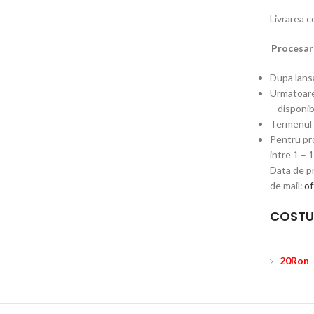
Livrarea 
Procesare
Dupa lansa
Urmatoarel
– disponib
Termenul d
Pentru pro
intre 1 – 
Data de pr
de mail:
of
COSTU
20Ron