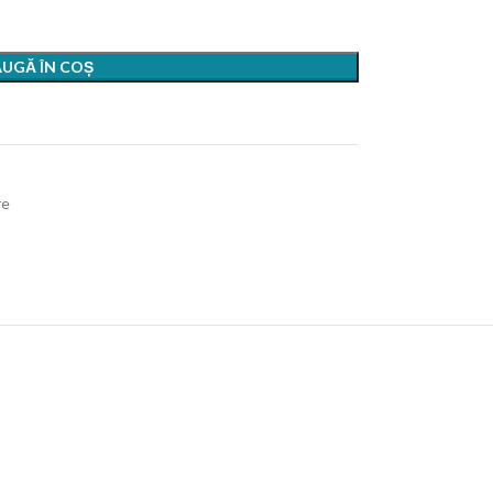
UGĂ ÎN COȘ
re