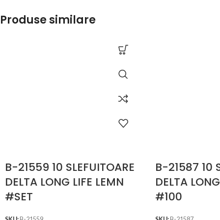
Produse similare
B-21559 10 SLEFUITOARE
B-21587 10 
DELTA LONG LIFE LEMN
DELTA LONG
#SET
#100
SKU:
B-21559
SKU:
B-21587