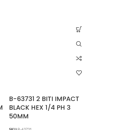
B-63731 2 BITI IMPACT
B-63753 2
M
BLACK HEX 1/4 PH 3
BLACK HEX
50MM
SKU:
B-63753
12,78
lei
SKU:
B-63731