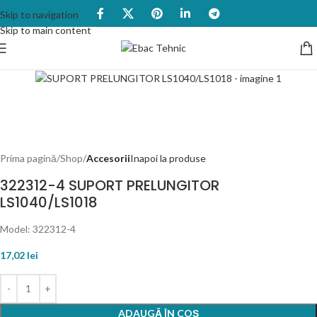
Skip to navigation
Skip to main content
Prima pagină
Shop
Accesorii
Inapoi la produse
322312-4 SUPORT PRELUNGITOR
LS1040/LS1018
Model: 322312-4
17,02
lei
ADAUGĂ ÎN COȘ