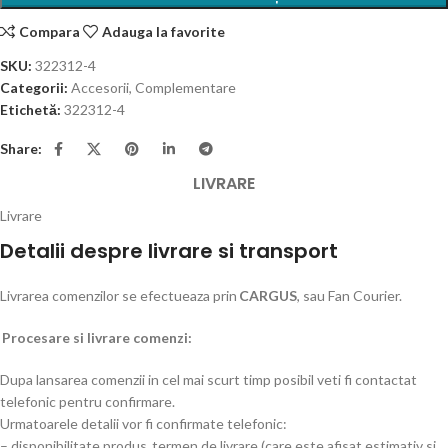
Compara
Adauga la favorite
SKU:
322312-4
Categorii:
Accesorii
,
Complementare
Etichetă:
322312-4
Share:
LIVRARE
Livrare
Detalii despre livrare si transport
Livrarea comenzilor se efectueaza prin
CARGUS
, sau Fan Courier.
Procesare si livrare comenzi:
Dupa lansarea comenzii in cel mai scurt timp posibil veti fi contactat
telefonic pentru confirmare.
Urmatoarele detalii vor fi confirmate telefonic:
– disponibilitate produs, termen de livrare (care este afisat estimativ si