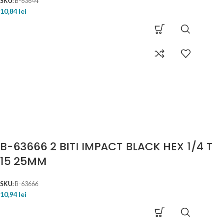
SKU:
B-63644
10,84
lei
B-63666 2 BITI IMPACT BLACK HEX 1/4 T
15 25MM
SKU:
B-63666
10,94
lei