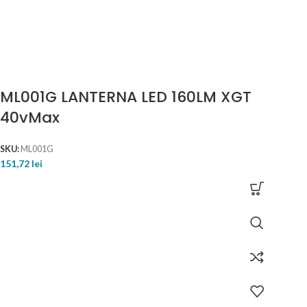
ML001G LANTERNA LED 160LM XGT
40vMax
SKU:
ML001G
151,72
lei