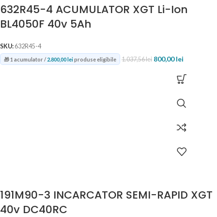
632R45-4 ACUMULATOR XGT Li-Ion
BL4050F 40v 5Ah
SKU:
632R45-4
800,00
lei
1.037,56
lei
🎁 1 acumulator /
2.800,00
lei
produse eligibile
191M90-3 INCARCATOR SEMI-RAPID XGT
40v DC40RC