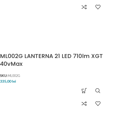
ML002G LANTERNA 21 LED 710lm XGT
40vMax
SKU:
ML002G
335,00
lei