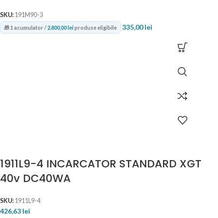
SKU:
191M90-3
335,00
lei
🎁 1 acumulator /
2.800,00
lei
produse eligibile
1911L9-4 INCARCATOR STANDARD XGT
40v DC40WA
SKU:
1911L9-4
426,63
lei