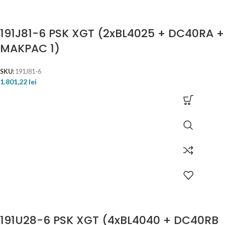
191J81-6 PSK XGT (2xBL4025 + DC40RA +
MAKPAC 1)
SKU:
191J81-6
1.801,22
lei
191U28-6 PSK XGT (4xBL4040 + DC40RB