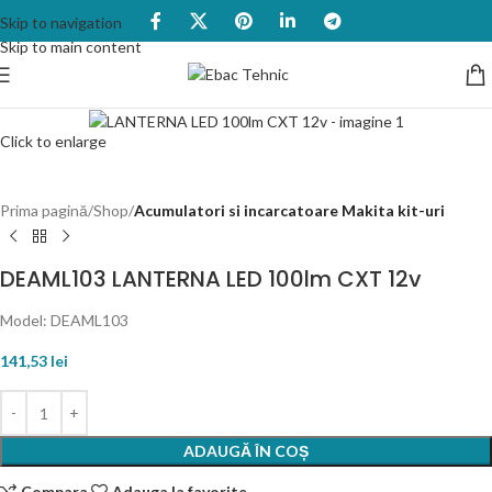
Skip to navigation
Skip to main content
Click to enlarge
Prima pagină
Shop
Acumulatori si incarcatoare Makita kit-uri
DEAML103 LANTERNA LED 100lm CXT 12v
Model: DEAML103
141,53
lei
ADAUGĂ ÎN COȘ
Compara
Adauga la favorite