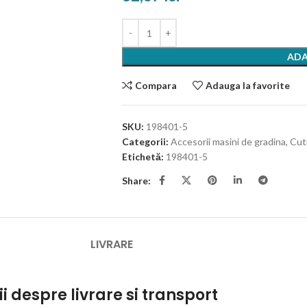
ADA
Compara
Adauga la favorite
SKU:
198401-5
Categorii:
Accesorii masini de gradina
,
Cut
Etichetă:
198401-5
Share:
LIVRARE
ii despre livrare si transport