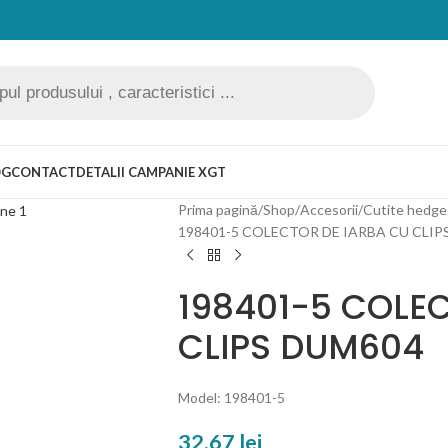
OG
CONTACT
DETALII CAMPANIE XGT
Prima pagină
Shop
Accesorii
Cutite hedge
198401-5 COLECTOR DE IARBA CU CLIP
198401-5 COLE
CLIPS DUM604
Model: 198401-5
32,67
lei