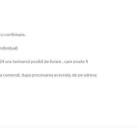
tru confirmare.
ndividual)
4 ore termenul posibil de livrare , care poate fi
e a comenzii, dupa procesarea acesteia, de pe adresa