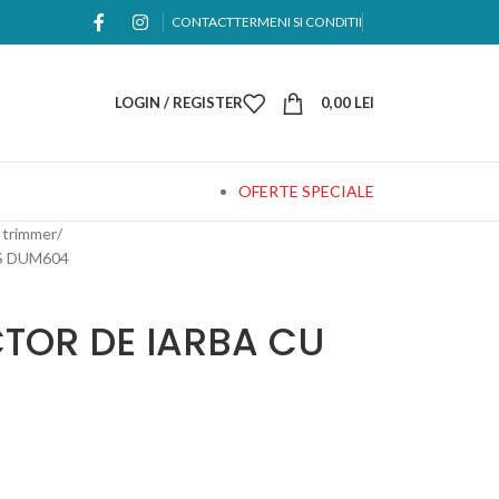
CONTACT
TERMENI SI CONDITII
LOGIN / REGISTER
0,00
LEI
OFERTE SPECIALE
 trimmer
S DUM604
CTOR DE IARBA CU