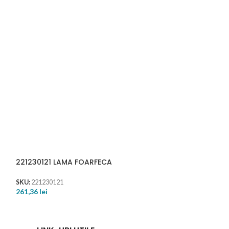
221230121 LAMA FOARFECA
222233230 PLA
SKU:
221230121
SKU:
222233230
261,36
lei
64,13
lei