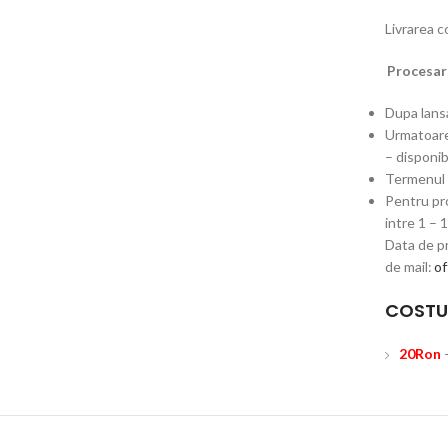
Livrarea 
Procesare
Dupa lansa
Urmatoarel
– disponib
Termenul d
Pentru pro
intre 1 – 
Data de pr
de mail:
of
COSTU
20Ron