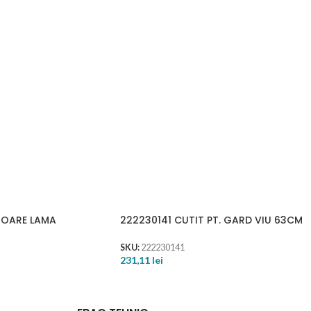
TOARE LAMA
222230141 CUTIT PT. GARD VIU 63CM
SKU:
222230141
231,11
lei