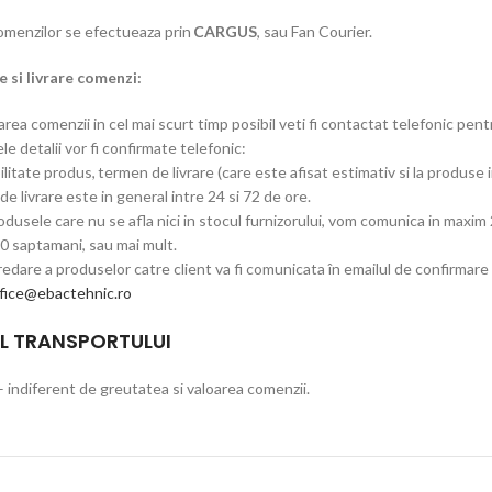
comenzilor se efectueaza prin
CARGUS
, sau Fan Courier.
 si livrare comenzi:
rea comenzii in cel mai scurt timp posibil veti fi contactat telefonic pen
e detalii vor fi confirmate telefonic:
ilitate produs, termen de livrare (care este afisat estimativ si la produse i
e livrare este in general intre 24 si 72 de ore.
dusele care nu se afla nici in stocul furnizorului, vom comunica in maxim 2
10 saptamani, sau mai mult.
edare a produselor catre client va fi comunicata în emailul de confirmar
fice@ebactehnic.ro
L TRANSPORTULUI
– indiferent de greutatea si valoarea comenzii.